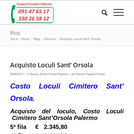
Blog
Sei in:
Home
/
Blog
/
Ricerca
/
Acquisto Loculi Sant’ Orsola
Acquisto Loculi Sant’ Orsola
/
/
28/06/2015
in
Ricerca
,
Servizi Funebri Palermo
da
Palermo Trasporti Funebri
Costo Loculi Cimitero Sant’
Orsola.
Acquisto del loculo, Costo Loculi
Cimitero Sant’Orsola Palermo
5ª fila € 2.345,80