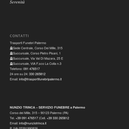
Serenità
CONTATTI
Trasporti Funebri Palermo
🪦Sede Centrale, Corso Dei Mille, 315
🪦Succursale, Corso Pietro Pisani, 1
🪦Succursale, Via Val Di Mazara, 25 E
🪦Succursale, VIA F.sco La Colla n.3
Telefono:
091 476517
24 ore su 24:
330 265812
Email:
info@trasportifunebripalermo.it
NUNZIO TRINCA – SERVIZIO FUNEBRE a Palermo
Corso dei Mille, 315
–
90123
Palermo
(
PA
)
Tel.
+39 091 476517
|Cell.
+39 330 265812
Email:
info@nunziotrinca.it
P. IVA 05391990826