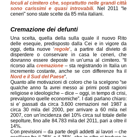
loculi al cimitero che, soprattutto nelle grandi città
sono carissimi e quasi introvabili.
Nel 2011 “le
ceneri” sono state scelte da 85 mila italiani.
Cremazione dei defunti
Una scelta, quella della sulla quale il nuovo Rito
delle esequie, predisposto dalla Cei e in vigore da
oggi, detta nuove ‘
regole
‘, a partire dal divieto di
disperdere o conservare in casa le ceneri, che
dovranno essere deposte in un’urna al cimitero. “Il
ricorso alla
cremazione
– sta registrando in Italia un
incremento costante, anche se con differenze fra il
Nord e il Sud del Paese
“.
Quanto alle motivazioni di coloro che la scelgono “se
qualche anno fa avrei messo ai primi posti ragioni
religiose e ideologiche – dice – oggi, in tempo di crisi,
prevalgono quelle economiche”. I dati parlano chiaro:
si e’ passati da circa 3.600 cremazioni nel 1987 a
circa 30 mila del 2000, per arrivare a 60 mila nel
2007, con un’incidenza del 10% circa sul totale delle
sepolture, fino alle 84.783 mila del 2011, pari a oltre il
14%.
Con previsioni – da parte degli addetti ai lavori – che