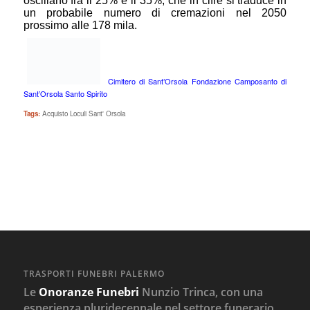
oscillano fra il 25% e il 35%, che in cifre si traduce in
un probabile numero di cremazioni nel 2050
prossimo alle 178 mila.
Cimitero di Sant’Orsola Fondazione Camposanto di
Sant’Orsola Santo Spirito
Tags:
Acquisto Loculi Sant' Orsola
TRASPORTI FUNEBRI PALERMO
Le
Onoranze Funebri
Nunzio Trinca, con una
esperienza pluridecennale nel settore funerario,