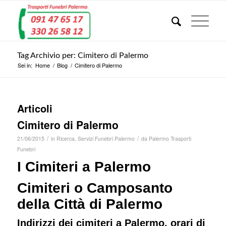
Tag Archivio per: Cimitero di Palermo
Sei in:
Home
/
Blog
/
Cimitero di Palermo
Articoli
Cimitero di Palermo
/
/
21/06/2015
in
Ricerca
,
Servizi Funebri Palermo
da
Palermo Trasporti
Funebri
I Cimiteri a
Palermo
Cimiteri o Camposanto
della Città di Palermo
Indirizzi dei cimiteri a Palermo, orari di