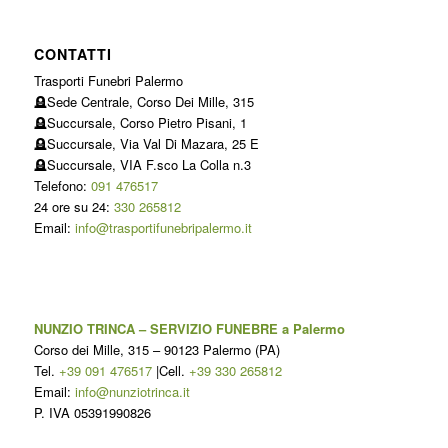
CONTATTI
Trasporti Funebri Palermo
🪦Sede Centrale, Corso Dei Mille, 315
🪦Succursale, Corso Pietro Pisani, 1
🪦Succursale, Via Val Di Mazara, 25 E
🪦Succursale, VIA F.sco La Colla n.3
Telefono:
091 476517
24 ore su 24:
330 265812
Email:
info@trasportifunebripalermo.it
NUNZIO TRINCA – SERVIZIO FUNEBRE a Palermo
Corso dei Mille, 315
–
90123
Palermo
(
PA
)
Tel.
+39 091 476517
|Cell.
+39 330 265812
Email:
info@nunziotrinca.it
P. IVA 05391990826