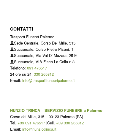
CONTATTI
Trasporti Funebri Palermo
🪦Sede Centrale, Corso Dei Mille, 315
🪦Succursale, Corso Pietro Pisani, 1
🪦Succursale, Via Val Di Mazara, 25 E
🪦Succursale, VIA F.sco La Colla n.3
Telefono:
091 476517
24 ore su 24:
330 265812
Email:
info@trasportifunebripalermo.it
NUNZIO TRINCA – SERVIZIO FUNEBRE a Palermo
Corso dei Mille, 315
–
90123
Palermo
(
PA
)
Tel.
+39 091 476517
|Cell.
+39 330 265812
Email:
info@nunziotrinca.it