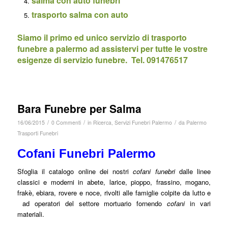
salma con auto funebri
trasporto salma con auto
Siamo il primo ed unico servizio di trasporto
funebre a palermo ad assistervi per tutte le vostre
esigenze di servizio funebre. Tel. 091476517
Bara Funebre per Salma
/
/
/
16/06/2015
0 Commenti
in
Ricerca
,
Servizi Funebri Palermo
da
Palermo
Trasporti Funebri
Cofani Funebri Palermo
Sfoglia il catalogo online dei nostri
cofani funebri
dalle linee
classici e moderni in abete, larice, pioppo, frassino, mogano,
frakè, ebiara, rovere e noce, rivolti alle famiglie colpite da lutto e
ad operatori del settore mortuario fornendo
cofani
in vari
materiali.