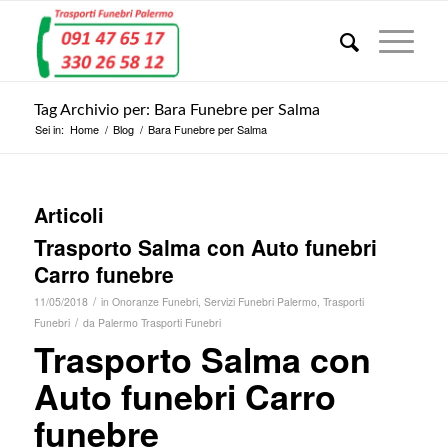
Tag Archivio per: Bara Funebre per Salma
Sei in:
Home
/
Blog
/
Bara Funebre per Salma
Articoli
Trasporto Salma con Auto funebri
Carro funebre
/
11/05/2018
in
Onoranze Funebri
,
Servizi Funebri Palermo
,
Trasporti
/
Funebri
da
Palermo Trasporti Funebri
Trasporto Salma con
Auto funebri Carro
funebre