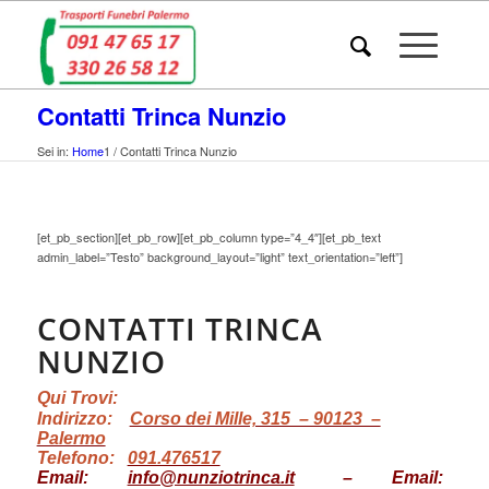
Contatti Trinca Nunzio
Sei in:
Home
1
/
Contatti Trinca Nunzio
[et_pb_section][et_pb_row][et_pb_column type=”4_4″][et_pb_text
admin_label=”Testo” background_layout=”light” text_orientation=”left”]
CONTATTI TRINCA
NUNZIO
Qui Trovi
:
Indirizzo:
Corso dei Mille, 315 – 90123 –
Palermo
Telefono:
091.476517
Email:
info@nunziotrinca.it
–
Email: