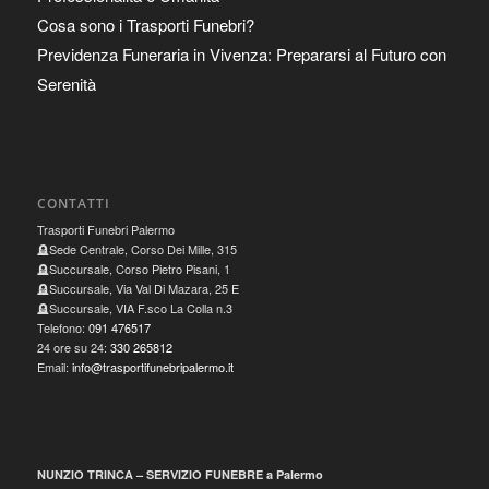
Cosa sono i Trasporti Funebri?
Previdenza Funeraria in Vivenza: Prepararsi al Futuro con
Serenità
CONTATTI
Trasporti Funebri Palermo
🪦Sede Centrale, Corso Dei Mille, 315
🪦Succursale, Corso Pietro Pisani, 1
🪦Succursale, Via Val Di Mazara, 25 E
🪦Succursale, VIA F.sco La Colla n.3
Telefono:
091 476517
24 ore su 24:
330 265812
Email:
info@trasportifunebripalermo.it
NUNZIO TRINCA – SERVIZIO FUNEBRE a Palermo