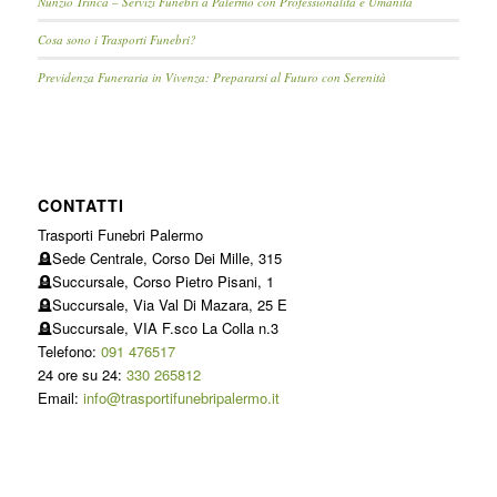
Nunzio Trinca – Servizi Funebri a Palermo con Professionalità e Umanità
Cosa sono i Trasporti Funebri?
Previdenza Funeraria in Vivenza: Prepararsi al Futuro con Serenità
CONTATTI
Trasporti Funebri Palermo
🪦Sede Centrale, Corso Dei Mille, 315
🪦Succursale, Corso Pietro Pisani, 1
🪦Succursale, Via Val Di Mazara, 25 E
🪦Succursale, VIA F.sco La Colla n.3
Telefono:
091 476517
24 ore su 24:
330 265812
Email:
info@trasportifunebripalermo.it