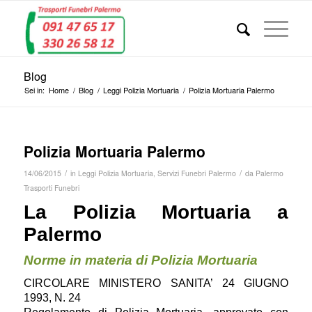
Blog
Sei in:
Home
/
Blog
/
Leggi Polizia Mortuaria
/
Polizia Mortuaria Palermo
Polizia Mortuaria Palermo
/
/
14/06/2015
in
Leggi Polizia Mortuaria
,
Servizi Funebri Palermo
da
Palermo
Trasporti Funebri
La Polizia Mortuaria a
Palermo
Norme in materia di Polizia Mortuaria
CIRCOLARE MINISTERO SANITA’ 24 GIUGNO
1993, N. 24