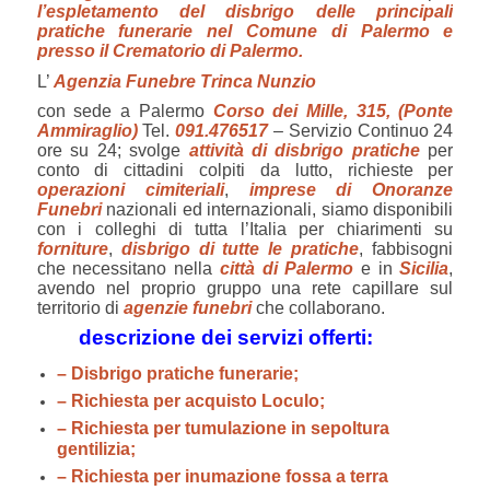
l’espletamento del disbrigo delle principali
pratiche funerarie nel Comune di Palermo e
presso il Crematorio di Palermo.
L’
Agenzia Funebre Trinca Nunzio
con sede a Palermo
Corso dei Mille, 315, (Ponte
Ammiraglio)
Tel.
091.476517
– Servizio Continuo 24
ore su 24; svolge
attività di disbrigo pratiche
per
conto di cittadini colpiti da lutto, richieste per
operazioni cimiteriali
,
imprese di Onoranze
Funebri
nazionali ed internazionali, siamo disponibili
con i colleghi di tutta l’Italia per chiarimenti su
forniture
,
disbrigo di tutte le pratiche
, fabbisogni
che necessitano nella
città di Palermo
e in
Sicilia
,
avendo nel proprio gruppo una rete capillare sul
territorio di
agenzie funebri
che collaborano.
descrizione dei servizi offerti:
– Disbrigo pratiche funerarie;
– Richiesta per acquisto Loculo;
– Richiesta per tumulazione in sepoltura
gentilizia;
– Richiesta per inumazione fossa a terra