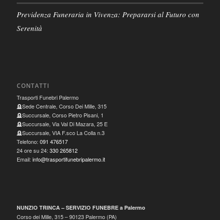
Previdenza Funeraria in Vivenza: Prepararsi al Futuro con
Serenità
CONTATTI
Trasporti Funebri Palermo
🪦Sede Centrale, Corso Dei Mille, 315
🪦Succursale, Corso Pietro Pisani, 1
🪦Succursale, Via Val Di Mazara, 25 E
🪦Succursale, VIA F.sco La Colla n.3
Telefono:
091 476517
24 ore su 24:
330 265812
Email:
info@trasportifunebripalermo.it
NUNZIO TRINCA – SERVIZIO FUNEBRE a Palermo
Corso dei Mille, 315
–
90123
Palermo
(
PA
)