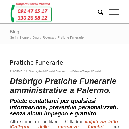
Blog
Sei in:
Home
/
Blog
/
Ricerca
/
Pratiche Funerarie
Pratiche Funerarie
/
/
22/06/2015
in
Ricerca
,
Servizi Funebri Palermo
da
Palermo Trasporti Funebri
Disbrigo Pratiche Funerarie
amministrative a Palermo.
Potete contattarci per qualsiasi
informazione, preventivi personalizzati,
senza alcun impegno e gratuito.
Allo scopo di facilitare i Cittadini
colpiti da lutto
,
i
Colleghi delle onoranze funebri
per