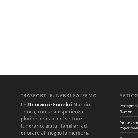
TRASPORTI FUNEBRI PALERMO
ARTICO
Le
Onoranze Funebri
Nunzio
Rassegna del
Trinca, con una esperienza
Palermo
pluridecennale nel settore
Nunzio Trinc
funerario, aiuta i familiari ad
Professional
onorare al meglio la memoria