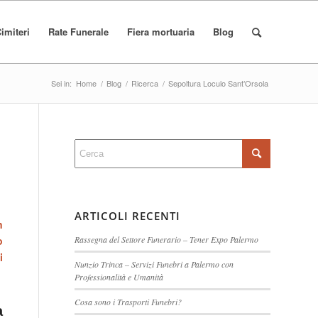
imiteri
Rate Funerale
Fiera mortuaria
Blog
Sei in:
Home
/
Blog
/
Ricerca
/
Sepoltura Loculo Sant’Orsola
ARTICOLI RECENTI
n
o
Rassegna del Settore Funerario – Tener Expo Palermo
i
Nunzio Trinca – Servizi Funebri a Palermo con
Professionalità e Umanità
Cosa sono i Trasporti Funebri?
a