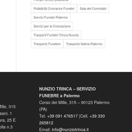
Pubblicità Onoranze Funebri
Sala del Commiato
Servizi Funebri Palermo
Servizi per la Cremazione
Trasporti Funebri Trinca Nunzio
Trasporto Funebre
Trasporto Salma Palermo
NUNZIO TRINCA – SERVIZIO
FUNEBRE a Palermo
Corso dei Mille, 315
–
90123
Palermo
ille, 315
(
PA
)
sani, 1
Tel.
+39 091 476517
|Cell.
+39 330
ara, 25 E
265812
lla n.3
Email:
info@nunziotrinca.it