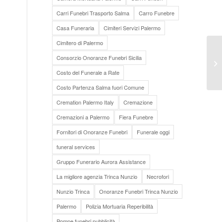
Carri Funebri Trasporto Salma
Carro Funebre
Casa Funeraria
Cimiteri Servizi Palermo
Cimitero di Palermo
Consorzio Onoranze Funebri Sicilia
Ad
Costo del Funerale a Rate
Costo Partenza Salma fuori Comune
Cremation Palermo Italy
Cremazione
Cremazioni a Palermo
Fiera Funebre
Fornitori di Onoranze Funebri
Funerale oggi
funeral services
Gruppo Funerario Aurora Assistance
La migliore agenzia Trinca Nunzio
Necrofori
Nunzio Trinca
Onoranze Funebri Trinca Nunzio
Palermo
Polizia Mortuaria Reperibilità
Pompe funebri pubblicità