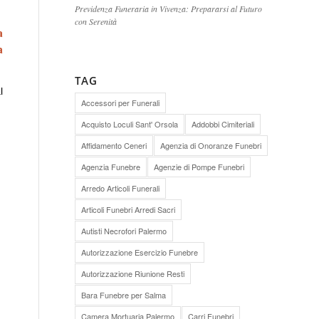
Previdenza Funeraria in Vivenza: Prepararsi al Futuro
con Serenità
a
a
TAG
l
Accessori per Funerali
Acquisto Loculi Sant' Orsola
Addobbi Cimiteriali
Affidamento Ceneri
Agenzia di Onoranze Funebri
Agenzia Funebre
Agenzie di Pompe Funebri
Arredo Articoli Funerali
Articoli Funebri Arredi Sacri
Autisti Necrofori Palermo
Autorizzazione Esercizio Funebre
Autorizzazione Riunione Resti
Bara Funebre per Salma
Camera Mortuaria Palermo
Carri Funebri