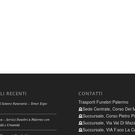
LI RECENTI
CONTATTI
Trasporti Funebri Palermo
 Settore Funerario – Tener Expo
🪦Sede Centrale, Corso Dei M
🪦Succursale, Corso Pietro Pi
a – Servizi Funebri a Palermo con
🪦Succursale, Via Val Di Maz
ità e Umanità
🪦Succursale, VIA F.sco La Co