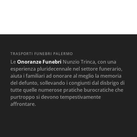
TRASPORTI FUNEBRI PALERMO
Le
Onoranze Funebri
Nunzio Trinca, con una
esperienza pluridecennale nel settore funerario,
aiuta i familiari ad onorare al meglio la memoria
del defunto, sollevando i congiunti dal disbrigo di
tutte quelle numerose pratiche burocratiche che
purtroppo si devono tempestivamente
affrontare.