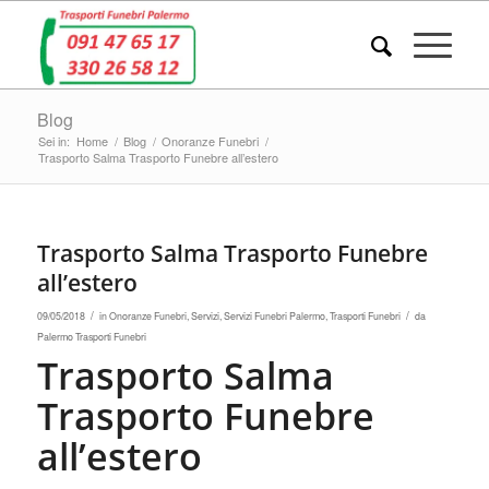
Blog
Sei in:
Home
/
Blog
/
Onoranze Funebri
/
Trasporto Salma Trasporto Funebre all’estero
Trasporto Salma Trasporto Funebre
all’estero
/
/
09/05/2018
in
Onoranze Funebri
,
Servizi
,
Servizi Funebri Palermo
,
Trasporti Funebri
da
Palermo Trasporti Funebri
Trasporto Salma
Trasporto Funebre
all’estero