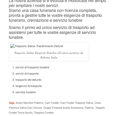
La nostra azienda si è evoluta e modificata nel tempo
per ampliare i nostri servizi.
Siamo una casa funeraria con licenza completa,
pronta a gestire tutte le vostre esigenze di trasporto
funerario, cremazione e servizio funebre
Siamo il primo ed unico servizio di trasporto ad
assistervi per tutte le vostre esigenze di servizio
funebre.
Trasporto Salma Trasporto Funebre all’estero partenze da
Palermo Italia
servizi di trasporto funebre
servizi di trasporto
trasporto del defunto
esigenze di trasporto
servizio funebre
Tags:
Autisti Necrofori Palermo
,
Carri Funebri
,
Carri Funebri Trasporto Salma
,
Costo
Partenza Salma fuori Comune
,
Gruppo Funerario Aurora Assistance
,
Palermo
,
Trasporti
Funebri Trinca Nunzio
,
Trasporto Funebre