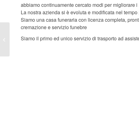
abbiamo continuamente cercato modi per migliorare i
La nostra azienda si è evoluta e modificata nel tempo p
Siamo una casa funeraria con licenza completa, pronta a
cremazione e servizio funebre
Trasporto Salma Attività di Trasporto
Siamo il primo ed unico servizio di trasporto ad assiste
funebre