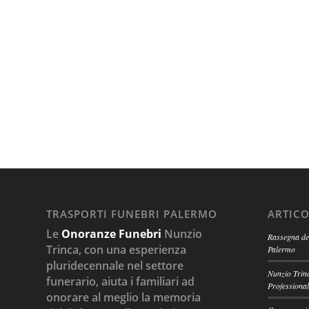
TRASPORTI FUNEBRI PALERMO
ARTICO
Le
Onoranze Funebri
Nunzio
Rassegna del
Trinca, con una esperienza
Palermo
pluridecennale nel settore
Nunzio Trinc
funerario, aiuta i familiari ad
Professional
onorare al meglio la memoria