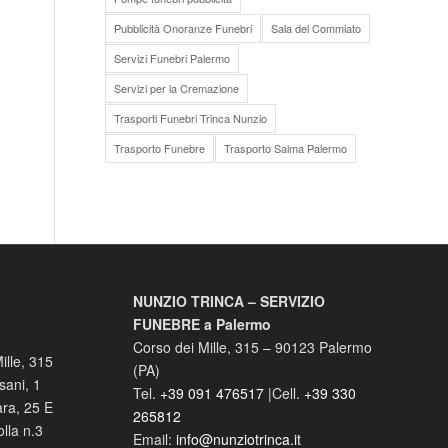
Pubblicità Onoranze Funebri
Sala del Commiato
Servizi Funebri Palermo
Servizi per la Cremazione
Trasporti Funebri Trinca Nunzio
Trasporto Funebre
Trasporto Salma Palermo
NUNZIO TRINCA – SERVIZIO
FUNEBRE a Palermo
Corso dei Mille, 315
–
90123
Palermo
ille, 315
(
PA
)
sani, 1
Tel.
+39 091 476517
|Cell.
+39 330
ara, 25 E
265812
lla n.3
Email:
info@nunziotrinca.it