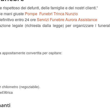
ispettoso dei defunti, delle famiglie e dei nostri clienti.”
lle mani giuste
Pompe Funebri Trinca Nunzio
definitivo entro 24 ore
Servizi Funebre Aurora Assistance
ione legale (richiesta dalla legge) per organizzare i funeral
a appositamente convertita per ospitare:
r chilometro (negoziabile).
ll’Africa
nanti