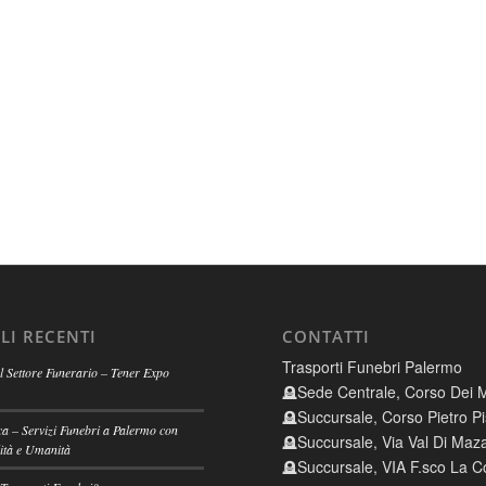
LI RECENTI
CONTATTI
Trasporti Funebri Palermo
 Settore Funerario – Tener Expo
🪦Sede Centrale, Corso Dei M
🪦Succursale, Corso Pietro Pi
a – Servizi Funebri a Palermo con
🪦Succursale, Via Val Di Maz
ità e Umanità
🪦Succursale, VIA F.sco La Co