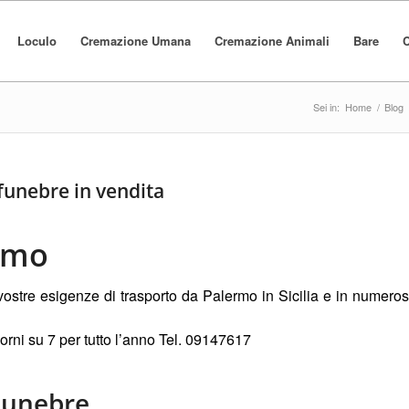
Loculo
Cremazione Umana
Cremazione Animali
Bare
C
Sei in:
Home
/
Blog
funebre in vendita
ermo
vostre esigenze di trasporto da Palermo in Sicilia e in numeros
giorni su 7 per tutto l’anno Tel. 09147617
 Funebre