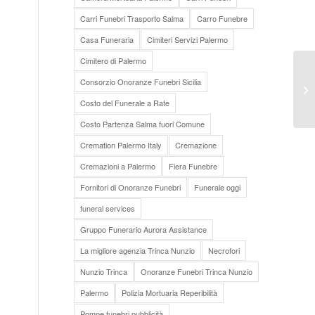
Carri Funebri Trasporto Salma
Carro Funebre
Casa Funeraria
Cimiteri Servizi Palermo
Cimitero di Palermo
Tr
Consorzio Onoranze Funebri Sicilia
fu
Costo del Funerale a Rate
Costo Partenza Salma fuori Comune
Cremation Palermo Italy
Cremazione
Cremazioni a Palermo
Fiera Funebre
Fornitori di Onoranze Funebri
Funerale oggi
funeral services
Gruppo Funerario Aurora Assistance
La migliore agenzia Trinca Nunzio
Necrofori
Nunzio Trinca
Onoranze Funebri Trinca Nunzio
Palermo
Polizia Mortuaria Reperibilità
Pompe funebri pubblicità