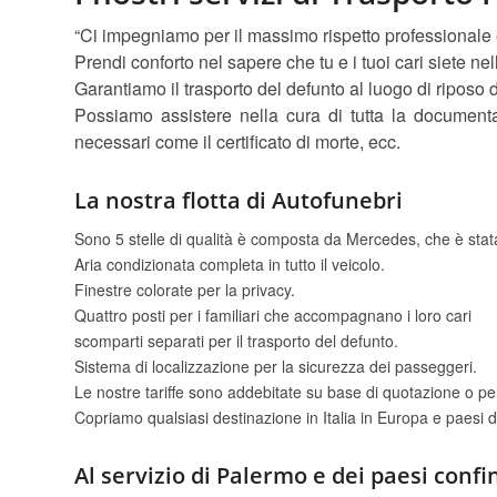
“Ci impegniamo per il massimo rispetto professionale e r
Prendi conforto nel sapere che tu e i tuoi cari siete ne
Garantiamo il trasporto del defunto al luogo di riposo 
Possiamo assistere nella cura di tutta la documentaz
necessari come il certificato di morte, ecc.
La nostra flotta di Autofunebri
Sono 5 stelle di qualità è composta da Mercedes, che è stat
Aria condizionata completa in tutto il veicolo.
Finestre colorate per la privacy.
Quattro posti per i familiari che accompagnano i loro cari
scomparti separati per il trasporto del defunto.
Sistema di localizzazione per la sicurezza dei passeggeri.
Le nostre tariffe sono addebitate su base di quotazione o pe
Copriamo qualsiasi destinazione in Italia in Europa e paesi de
Al servizio di Palermo e dei paesi confi