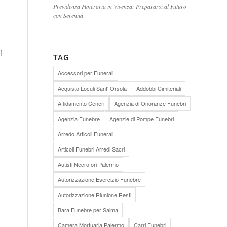
Previdenza Funeraria in Vivenza: Prepararsi al Futuro
con Serenità
i
TAG
Accessori per Funerali
Acquisto Loculi Sant' Orsola
Addobbi Cimiteriali
Affidamento Ceneri
Agenzia di Onoranze Funebri
Agenzia Funebre
Agenzie di Pompe Funebri
Arredo Articoli Funerali
Articoli Funebri Arredi Sacri
Autisti Necrofori Palermo
Autorizzazione Esercizio Funebre
Autorizzazione Riunione Resti
Bara Funebre per Salma
Camera Mortuaria Palermo
Carri Funebri