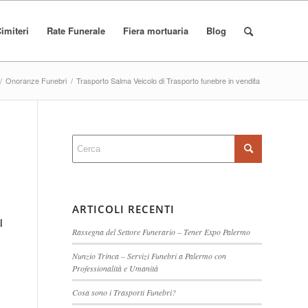
imiteri
Rate Funerale
Fiera mortuaria
Blog
/
Onoranze Funebri
/
Trasporto Salma Veicolo di Trasporto funebre in vendita
ARTICOLI RECENTI
i
Rassegna del Settore Funerario – Tener Expo Palermo
Nunzio Trinca – Servizi Funebri a Palermo con
Professionalità e Umanità
Cosa sono i Trasporti Funebri?