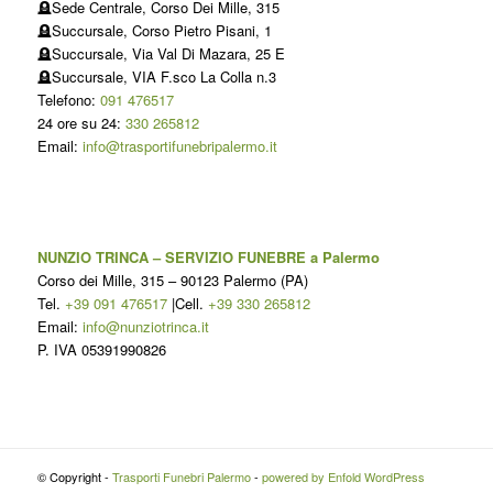
🪦Sede Centrale, Corso Dei Mille, 315
🪦Succursale, Corso Pietro Pisani, 1
🪦Succursale, Via Val Di Mazara, 25 E
🪦Succursale, VIA F.sco La Colla n.3
Telefono:
091 476517
24 ore su 24:
330 265812
Email:
info@trasportifunebripalermo.it
NUNZIO TRINCA – SERVIZIO FUNEBRE a Palermo
Corso dei Mille, 315
–
90123
Palermo
(
PA
)
Tel.
+39 091 476517
|Cell.
+39 330 265812
Email:
info@nunziotrinca.it
P. IVA 05391990826
© Copyright -
Trasporti Funebri Palermo
-
powered by Enfold WordPress