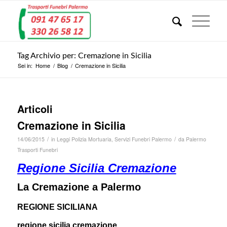
Tag Archivio per: Cremazione in Sicilia
Sei in:
Home
/
Blog
/
Cremazione in Sicilia
Articoli
Cremazione in Sicilia
/
/
14/06/2015
in
Leggi Polizia Mortuaria
,
Servizi Funebri Palermo
da
Palermo
Trasporti Funebri
Regione Sicilia Cremazione
La Cremazione a Palermo
REGIONE SICILIANA
regione sicilia cremazione