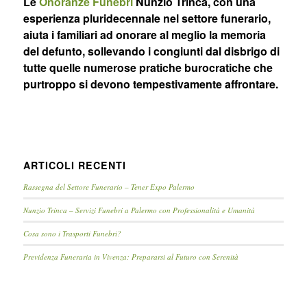
Le
Onoranze Funebri
Nunzio Trinca, con una
esperienza pluridecennale nel settore funerario,
aiuta i familiari ad onorare al meglio la memoria
del defunto, sollevando i congiunti dal disbrigo di
tutte quelle numerose pratiche burocratiche che
purtroppo si devono tempestivamente affrontare.
ARTICOLI RECENTI
Rassegna del Settore Funerario – Tener Expo Palermo
Nunzio Trinca – Servizi Funebri a Palermo con Professionalità e Umanità
Cosa sono i Trasporti Funebri?
Previdenza Funeraria in Vivenza: Prepararsi al Futuro con Serenità