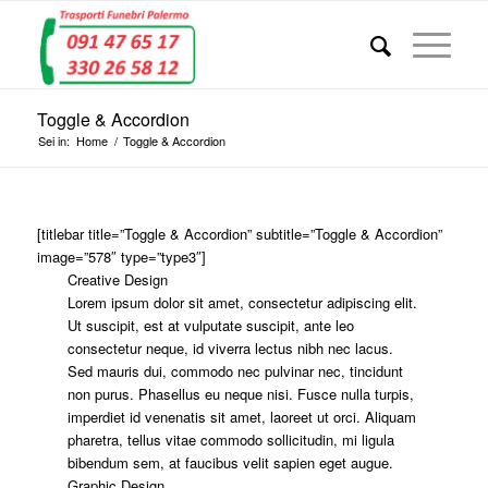
Toggle & Accordion
Sei in:
Home
/
Toggle & Accordion
[titlebar title=”Toggle & Accordion” subtitle=”Toggle & Accordion”
image=”578″ type=”type3″]
Creative Design
Lorem ipsum dolor sit amet, consectetur adipiscing elit.
Ut suscipit, est at vulputate suscipit, ante leo
consectetur neque, id viverra lectus nibh nec lacus.
Sed mauris dui, commodo nec pulvinar nec, tincidunt
non purus. Phasellus eu neque nisi. Fusce nulla turpis,
imperdiet id venenatis sit amet, laoreet ut orci. Aliquam
pharetra, tellus vitae commodo sollicitudin, mi ligula
bibendum sem, at faucibus velit sapien eget augue.
Graphic Design