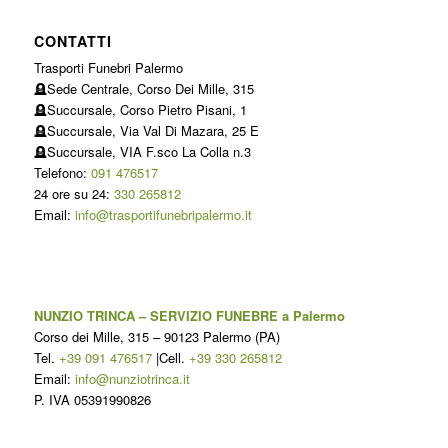
CONTATTI
Trasporti Funebri Palermo
🪦Sede Centrale, Corso Dei Mille, 315
🪦Succursale, Corso Pietro Pisani, 1
🪦Succursale, Via Val Di Mazara, 25 E
🪦Succursale, VIA F.sco La Colla n.3
Telefono:
091 476517
24 ore su 24:
330 265812
Email:
info@trasportifunebripalermo.it
NUNZIO TRINCA – SERVIZIO FUNEBRE a Palermo
Corso dei Mille, 315
–
90123
Palermo
(
PA
)
Tel.
+39 091 476517
|Cell.
+39 330 265812
Email:
info@nunziotrinca.it
P. IVA 05391990826