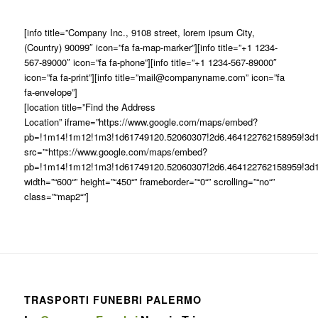
[info title=”Company Inc., 9108 street, lorem ipsum City,
(Country) 90099″ icon=”fa fa-map-marker”][info title=”+1 1234-
567-89000″ icon=”fa fa-phone”][info title=”+1 1234-567-89000″
icon=”fa fa-print”][info title=”mail@companyname.com” icon=”fa
fa-envelope”]
[location title=”Find the Address
Location
” iframe=”https://www.google.com/maps/embed?
pb=!1m14!1m12!1m3!1d61749120.52060307!2d6.464122762158959!3d19.
src=”“https://www.google.com/maps/embed?
pb=!1m14!1m12!1m3!1d61749120.52060307!2d6.464122762158959!3d19.
width=”“600“” height=”“450“” frameborder=”“0“” scrolling=”“no“”
class=”“map2“”]
TRASPORTI FUNEBRI PALERMO