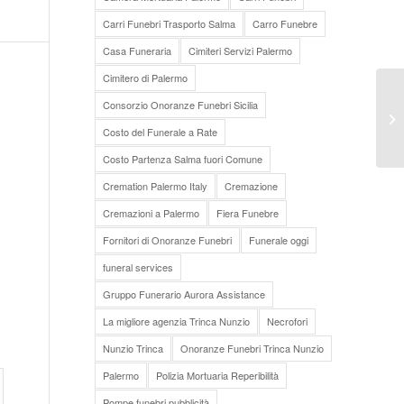
Carri Funebri Trasporto Salma
Carro Funebre
Casa Funeraria
Cimiteri Servizi Palermo
Cimitero di Palermo
Consorzio Onoranze Funebri Sicilia
Ta
Costo del Funerale a Rate
Costo Partenza Salma fuori Comune
Cremation Palermo Italy
Cremazione
Cremazioni a Palermo
Fiera Funebre
Fornitori di Onoranze Funebri
Funerale oggi
funeral services
Gruppo Funerario Aurora Assistance
La migliore agenzia Trinca Nunzio
Necrofori
Nunzio Trinca
Onoranze Funebri Trinca Nunzio
Palermo
Polizia Mortuaria Reperibilità
Pompe funebri pubblicità