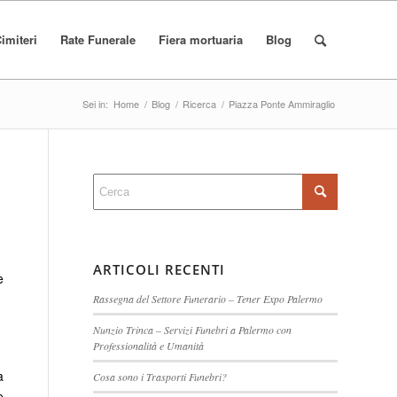
imiteri
Rate Funerale
Fiera mortuaria
Blog
Sei in:
Home
/
Blog
/
Ricerca
/
Piazza Ponte Ammiraglio
ARTICOLI RECENTI
è
Rassegna del Settore Funerario – Tener Expo Palermo
Nunzio Trinca – Servizi Funebri a Palermo con
Professionalità e Umanità
a
Cosa sono i Trasporti Funebri?
e