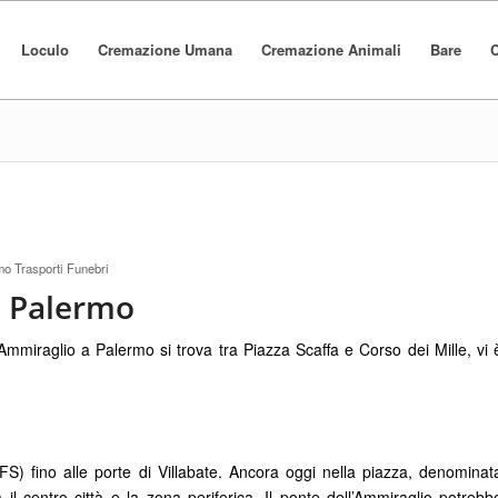
Loculo
Cremazione Umana
Cremazione Animali
Bare
C
o Trasporti Funebri
o Palermo
miraglio a Palermo si trova tra Piazza Scaffa e Corso dei Mille, vi 
 FS) fino alle porte di Villabate. Ancora oggi nella piazza, denominat
il centro città e la zona periferica. Il ponte dell’Ammiraglio potrebb