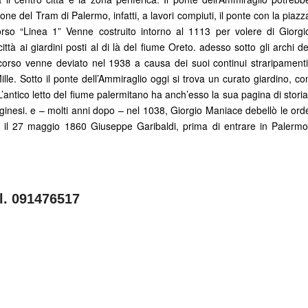
one del Tram di Palermo, infatti, a lavori compiuti, il ponte con la piazz
rso “Linea 1” Venne costruito intorno al 1113 per volere di Giorgi
ttà ai giardini posti al di là del fiume Oreto. adesso sotto gli archi de
orso venne deviato nel 1938 a causa dei suoi continui straripamenti
le. Sotto il ponte dell’Ammiraglio oggi si trova un curato giardino, co
 L’antico letto del fiume palermitano ha anch’esso la sua pagina di storia
aginesi. e – molti anni dopo – nel 1038, Giorgio Maniace debellò le ord
, il 27 maggio 1860 Giuseppe Garibaldi, prima di entrare in Palermo
el. 091476517