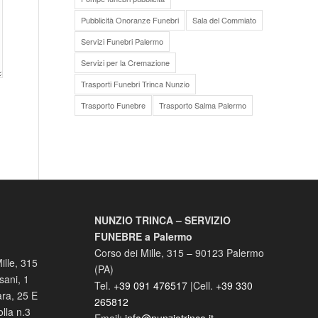
Pubblicità Onoranze Funebri
Sala del Commiato
Servizi Funebri Palermo
Servizi per la Cremazione
Trasporti Funebri Trinca Nunzio
Trasporto Funebre
Trasporto Salma Palermo
NUNZIO TRINCA – SERVIZIO
FUNEBRE a Palermo
Corso dei Mille, 315
–
90123
Palermo
ille, 315
(
PA
)
sani, 1
Tel.
+39 091 476517
|Cell.
+39 330
ara, 25 E
265812
lla n.3
Email:
info@nunziotrinca.it