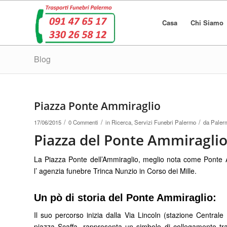
Casa
Chi Siamo
Blog
Piazza Ponte Ammiraglio
/
/
/
17/06/2015
0 Commenti
in
Ricerca
,
Servizi Funebri Palermo
da
Palerm
Piazza del Ponte Ammiragli
La Piazza Ponte dell’Ammiraglio, meglio nota come Ponte Am
l’ agenzia funebre Trinca Nunzio in Corso dei Mille.
Un pò di storia del Ponte Ammiraglio:
Il suo percorso inizia dalla Via Lincoln (stazione Centrale
piazza Scaffa, rappresenta un simbolo di collegamento tra 