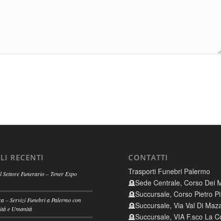
LI RECENTI
CONTATTI
Trasporti Funebri Palermo
 Settore Funerario – Tener Expo
🪦Sede Centrale, Corso Dei M
🪦Succursale, Corso Pietro Pi
a – Servizi Funebri a Palermo con
🪦Succursale, Via Val Di Maz
ità e Umanità
🪦Succursale, VIA F.sco La Co