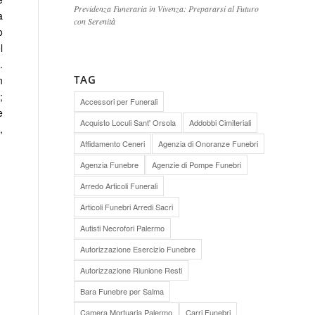
Previdenza Funeraria in Vivenza: Prepararsi al Futuro
a
con Serenità
o
l
.
TAG
n
;
Accessori per Funerali
e
Acquisto Loculi Sant' Orsola
Addobbi Cimiteriali
,
Affidamento Ceneri
Agenzia di Onoranze Funebri
Agenzia Funebre
Agenzie di Pompe Funebri
Arredo Articoli Funerali
Articoli Funebri Arredi Sacri
Autisti Necrofori Palermo
Autorizzazione Esercizio Funebre
Autorizzazione Riunione Resti
Bara Funebre per Salma
Camera Mortuaria Palermo
Carri Funebri