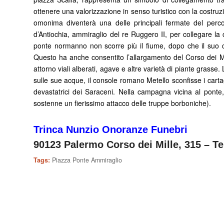
ottenere una valorizzazione in senso turistico con la costruzi
omonima diventerà una delle principali fermate del perco
d’Antiochia, ammiraglio del re Ruggero II, per collegare la ci
ponte normanno non scorre più il fiume, dopo che il suo c
Questo ha anche consentito l’allargamento del Corso dei Mil
attorno viali alberati, agave e altre varietà di piante grasse.
sulle sue acque, il console romano Metello sconfisse i cart
devastatrici dei Saraceni. Nella campagna vicina al ponte
sostenne un fierissimo attacco delle truppe borboniche).
Trinca Nunzio Onoranze Funebri
90123 Palermo
Corso dei Mille, 315 – T
Tags:
Piazza Ponte Ammiraglio