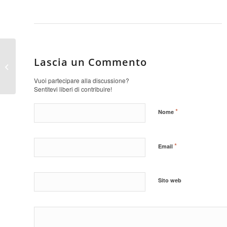
Lascia un Commento
Autorizzazione Esercizio Funebre
Vuoi partecipare alla discussione?
Sentitevi liberi di contribuire!
*
Nome
*
Email
Sito web