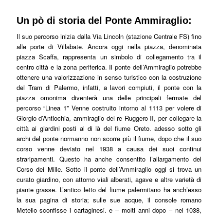
Un pò di storia del Ponte Ammiraglio:
Il suo percorso inizia dalla Via Lincoln (stazione Centrale FS) fino
alle porte di Villabate. Ancora oggi nella piazza, denominata
piazza Scaffa, rappresenta un simbolo di collegamento tra il
centro città e la zona periferica. Il ponte dell’Ammiraglio potrebbe
ottenere una valorizzazione in senso turistico con la costruzione
del Tram di Palermo, infatti, a lavori compiuti, il ponte con la
piazza omonima diventerà una delle principali fermate del
percorso “Linea 1” Venne costruito intorno al 1113 per volere di
Giorgio d’Antiochia, ammiraglio del re Ruggero II, per collegare la
città ai giardini posti al di là del fiume Oreto. adesso sotto gli
archi del ponte normanno non scorre più il fiume, dopo che il suo
corso venne deviato nel 1938 a causa dei suoi continui
straripamenti. Questo ha anche consentito l’allargamento del
Corso dei Mille. Sotto il ponte dell’Ammiraglio oggi si trova un
curato giardino, con attorno viali alberati, agave e altre varietà di
piante grasse. L’antico letto del fiume palermitano ha anch’esso
la sua pagina di storia; sulle sue acque, il console romano
Metello sconfisse i cartaginesi. e – molti anni dopo – nel 1038,