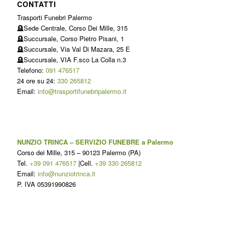
CONTATTI
Trasporti Funebri Palermo
🪦Sede Centrale, Corso Dei Mille, 315
🪦Succursale, Corso Pietro Pisani, 1
🪦Succursale, Via Val Di Mazara, 25 E
🪦Succursale, VIA F.sco La Colla n.3
Telefono:
091 476517
24 ore su 24:
330 265812
Email:
info@trasportifunebripalermo.it
NUNZIO TRINCA – SERVIZIO FUNEBRE a Palermo
Corso dei Mille, 315
–
90123
Palermo
(
PA
)
Tel.
+39 091 476517
|Cell.
+39 330 265812
Email:
info@nunziotrinca.it
P. IVA 05391990826