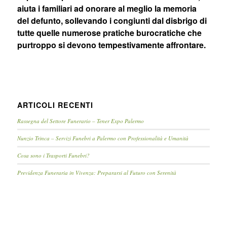
aiuta i familiari ad onorare al meglio la memoria
del defunto, sollevando i congiunti dal disbrigo di
tutte quelle numerose pratiche burocratiche che
purtroppo si devono tempestivamente affrontare.
ARTICOLI RECENTI
Rassegna del Settore Funerario – Tener Expo Palermo
Nunzio Trinca – Servizi Funebri a Palermo con Professionalità e Umanità
Cosa sono i Trasporti Funebri?
Previdenza Funeraria in Vivenza: Prepararsi al Futuro con Serenità