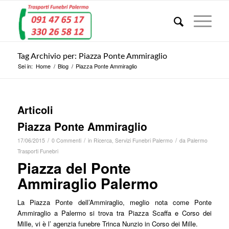
Tag Archivio per: Piazza Ponte Ammiraglio
Sei in:
Home
/
Blog
/
Piazza Ponte Ammiraglio
Articoli
Piazza Ponte Ammiraglio
/
/
/
17/06/2015
0 Commenti
in
Ricerca
,
Servizi Funebri Palermo
da
Palermo
Trasporti Funebri
Piazza del Ponte
Ammiraglio Palermo
La Piazza Ponte dell’Ammiraglio, meglio nota come Ponte
Ammiraglio a Palermo si trova tra Piazza Scaffa e Corso dei
Mille, vi è l’ agenzia funebre Trinca Nunzio in Corso dei Mille.