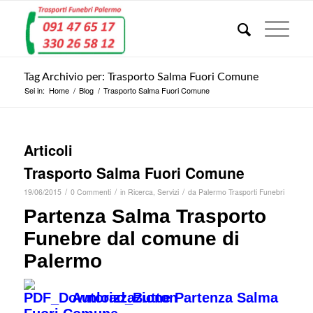
Tag Archivio per: Trasporto Salma Fuori Comune
Sei in:
Home
/
Blog
/
Trasporto Salma Fuori Comune
Articoli
Trasporto Salma Fuori Comune
/
/
/
19/06/2015
0 Commenti
in
Ricerca
,
Servizi
da
Palermo Trasporti Funebri
Partenza Salma Trasporto
Funebre dal comune di
Palermo
Autorizzazione Partenza Salma