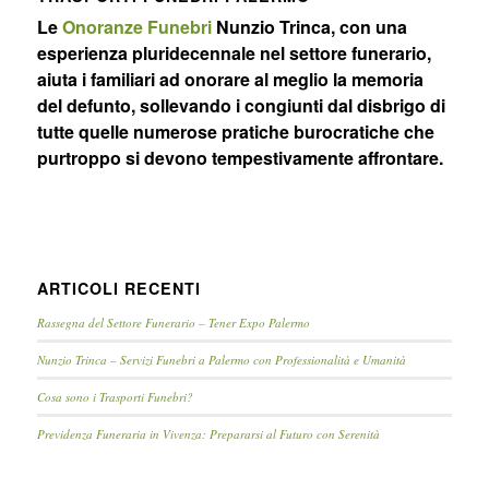
Le
Onoranze Funebri
Nunzio Trinca, con una
esperienza pluridecennale nel settore funerario,
aiuta i familiari ad onorare al meglio la memoria
del defunto, sollevando i congiunti dal disbrigo di
tutte quelle numerose pratiche burocratiche che
purtroppo si devono tempestivamente affrontare.
ARTICOLI RECENTI
Rassegna del Settore Funerario – Tener Expo Palermo
Nunzio Trinca – Servizi Funebri a Palermo con Professionalità e Umanità
Cosa sono i Trasporti Funebri?
Previdenza Funeraria in Vivenza: Prepararsi al Futuro con Serenità