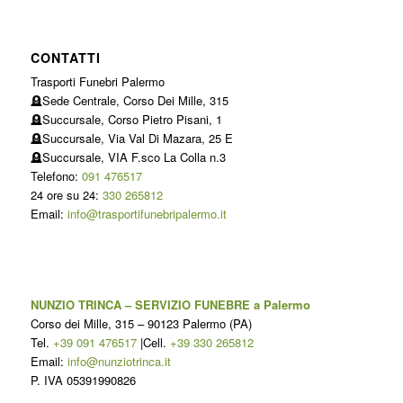
CONTATTI
Trasporti Funebri Palermo
🪦Sede Centrale, Corso Dei Mille, 315
🪦Succursale, Corso Pietro Pisani, 1
🪦Succursale, Via Val Di Mazara, 25 E
🪦Succursale, VIA F.sco La Colla n.3
Telefono:
091 476517
24 ore su 24:
330 265812
Email:
info@trasportifunebripalermo.it
NUNZIO TRINCA – SERVIZIO FUNEBRE a Palermo
Corso dei Mille, 315
–
90123
Palermo
(
PA
)
Tel.
+39 091 476517
|Cell.
+39 330 265812
Email:
info@nunziotrinca.it
P. IVA 05391990826