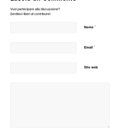
Vuoi partecipare alla discussione?
Sentitevi liberi di contribuire!
*
Nome
*
Email
Sito web