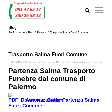
Blog
Sei in:
Home
/
Blog
/
Ricerca
/
Trasporto Salma Fuori Comune
Trasporto Salma Fuori Comune
/
/
/
19/06/2015
0 Commenti
in
Ricerca
,
Servizi
da
Palermo Trasporti Funebri
Partenza Salma Trasporto
Funebre dal comune di
Palermo
Autorizzazione Partenza Salma
Fuori Comune